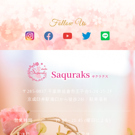
Follow Us
サクラベリーダンススタジオ
Saquraks
サクラクス
〒285-0837 千葉県佐倉市王子台1-24-25-2F
京成臼井駅南口から徒歩2分 / 駐車場有
営業時間
10:00～21:45 (曜日による)
定休日
不定休