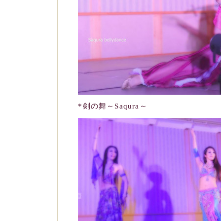
*剣の舞～Saqura～