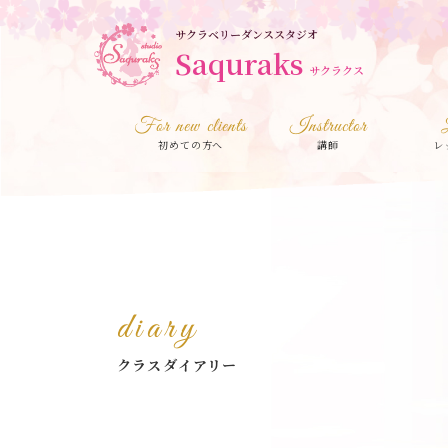
サクラベリーダンススタジオ
Saquraks
サクラクス
For new clients
Instructor
初めての方へ
講師
レ
diary
クラスダイアリー