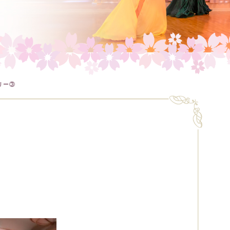
リー③
・