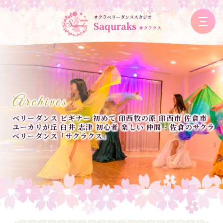
サクラベリーダンススタジオ
Saquraks
サクラクス
Archives
ベリーダンス ビギナー 初めて 印西牧の原 印西市 佐倉市
ユーカリが丘 臼井 志津 初心者 楽しい 仲間 - 佐倉のサクラ
ベリーダンス「サクラクス」