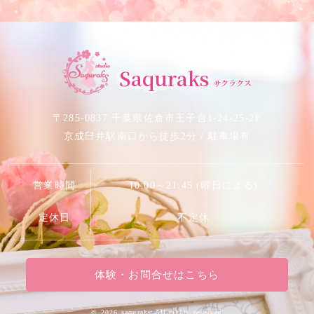
サクラベリーダンススタジオ
Saquraks
サクラクス
〒285-0837 千葉県佐倉市王子台1-24-25-2F
京成臼井駅南口から徒歩2分 / 駐車場有
営業時間
10:00～21:45 (曜日による)
定休日
不定休
体験・お問合せはこちら
©
2026 saquraks.All rights reserved