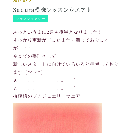
2015-02-21
Saqura模様レッスンウエア♪
クラスダイアリー
あっというまに2月も後半となりました！
すっかり更新が（またまた）滞っております
が・・・
今までの整理そして
新しいスタートに向けていろいろと準備しており
ます（*^_^*）
★゜・。。・゜゜・。。・゜
☆゜・。。・゜゜・。。・゜
桜模様のプチジュエリーウエア