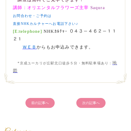
講師：オリエンタルフラワーズ主宰
Saqura
お問合わせ・ご予約は
直接NHKカルチャーへお電話下さい♪
[E:telephone]
NHKｶﾙﾁｬｰ
０４３－４６２－１１
２１
ＷＥＢ
からもお申込みできます。
地
*京成ユーカリが丘駅北口徒歩５分・無料駐車場あり：
図
前の記事へ
次の記事へ