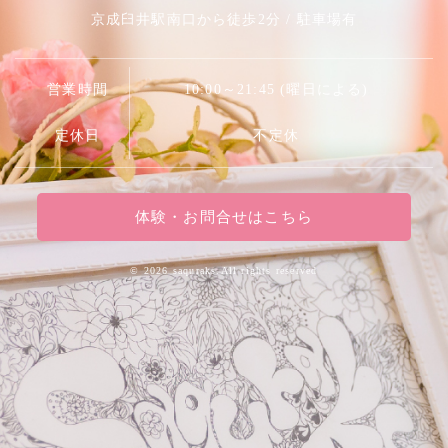
京成臼井駅南口から徒歩2分 / 駐車場有
営業時間
10:00～21:45 (曜日による)
定休日
不定休
体験・お問合せはこちら
©
2026 saquraks.All rights reserved