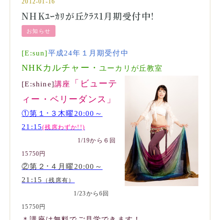
2012-01-16
NHKﾕｰｶﾘが丘ｸﾗｽ1月期受付中!
お知らせ
[E:sun]
平成24年１月期受付中
NHKカルチャー・
ユーカリが丘教室
「ビューテ
[E:shine]
講座
ィー・ベリーダンス」
①第１･３木曜20:00～
21:15
(残席わずか!!)
1/19から６回
15750円
②第２･４月曜20:00～
21:15
（残席有）
1/23から6回
15750円
＊講座は無料でご見学できます！