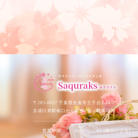
サクラベリーダンススタジオ
Saquraks
サクラクス
〒285-0837 千葉県佐倉市王子台1-24-25-2F
京成臼井駅南口から徒歩2分 / 駐車場有
営業時間
10:00～21:45 (曜日による)