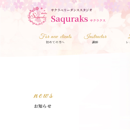
サクラベリーダンススタジオ
Saquraks
サクラクス
For new clients
Instructor
初めての方へ
講師
レ
news
お知らせ