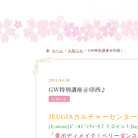
ホーム
>
お知らせ
>
GW特別講座＠印西♪
2013-04-30
GW特別講座＠印西♪
お知らせ
JEUGIAカルチャーセンター
[E:shine]
ｺﾞｰﾙﾃﾞﾝｳｨｰｸ！１コイン１Day講
「美ボディメイク！ベリーダンス