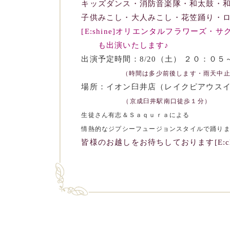
キッズダンス・消防音楽隊・和太鼓・
子供みこし・大人みこし・花笠踊り・
[E:shine]オリエンタルフラワーズ
も出演いたします♪
出演予定時間：8/20（土） ２０：０
（時間は多少前後します・雨天中止
場所：イオン臼井店（レイクピアウス
（京成臼井駅南口徒歩１分）
生徒さん有志＆Ｓａｑｕｒａによる
情熱的なジプシーフュージョンスタイルで踊りま
皆様のお越しをお待ちしております[E:clo