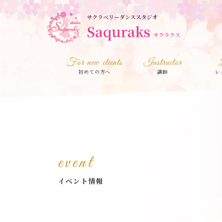
サクラベリーダンススタジオ
Saquraks
サクラクス
For new clients
Instructor
初めての方へ
講師
レ
event
イベント情報