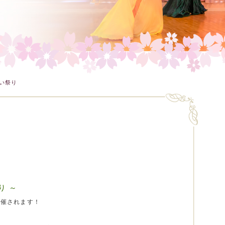
わい祭り
り ～
開催されます！