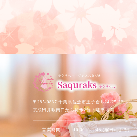
サクラベリーダンススタジオ
Saquraks
サクラクス
〒285-0837 千葉県佐倉市王子台1-24-25-2F
京成臼井駅南口から徒歩2分 / 駐車場有
営業時間
10:00～21:45 (曜日による)