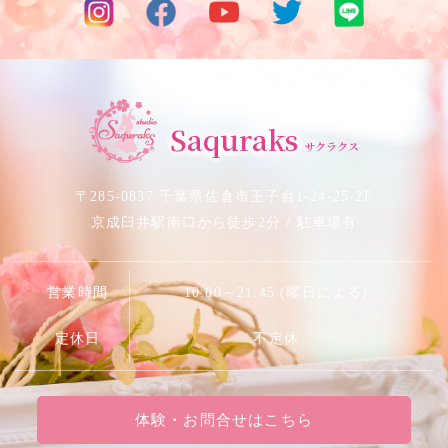
サクラベリーダンススタジオ
Saquraks
サクラクス
〒285-0837 千葉県佐倉市王子台1-24-25-2F
京成臼井駅南口から徒歩2分 / 駐車場有
営業時間
10:00～21:45 (曜日による)
定休日
不定休
体験・お問合せはこちら