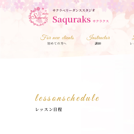
サクラベリーダンススタジオ
Saquraks
サクラクス
For new clients
Instructor
初めての方へ
講師
レ
lessonschedule
レッスン日程