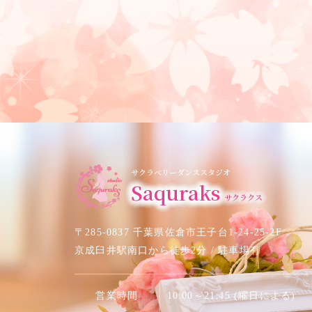
サクラベリーダンススタジオ
Saquraks
サクラクス
〒285-0837 千葉県佐倉市王子台1-24-25-2F
京成臼井駅南口から徒歩2分 / 駐車場有
営業時間
10:00～21:45 (曜日による)