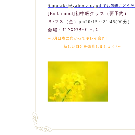
Saquraks@yahoo.co.jp
までお気軽にどうぞ
[E:diamond]初中級クラス
（要予約）
３/２３（金）
pm20:15～21:45(90分)
会場：ﾀﾞﾝｽｼｱﾀｰﾋﾞｰﾅｽ
～3月は春に向かってキレイ磨き!
新しい自分を発見しましょう♪～