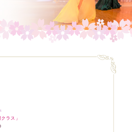
s
門クラス」
0