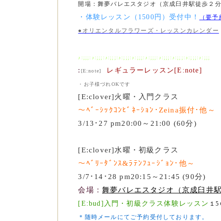
開場：舞夢バレエスタジオ（京成臼井駅徒歩２
・体験レッスン（1500円）受付中！
（要予
●オリエンタルフラワーズ・レッスンカレンダー
♪:;;;:♪:;;;:♪:;;;:♪:;;;:♪:;;;:♪:;;;:♪:;;;:♪:;;;:♪:;;;:♪:;;;
:
レギュラーレッスン[E:note]
[E:note]
・お子様づれOKです
[E:clover]火曜・入門クラス
～ﾍﾞｰｼｯｸｺﾝﾋﾞﾈｰｼｮﾝ･Zeina振付･他～
3/13･27 pm20:00～21:00 (60分)
[E:clover]水曜・初級クラス
～ﾍﾞﾘｰﾀﾞﾝｽ&ﾗﾃﾝﾌｭｰｼﾞｮﾝ･他
～
3/7･14･28 pm20:15～21:45 (90分)
会場：
舞夢バレエスタジオ（京成臼井
[E:bud]入門・初級クラス体験レッスン
１
＊随時メールにてご予約受付しております。