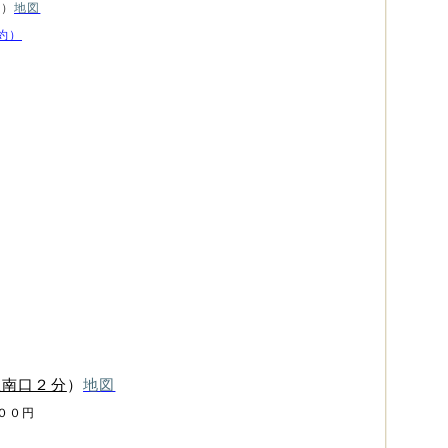
分）
地図
約）
駅南口２分
）
地図
5００円