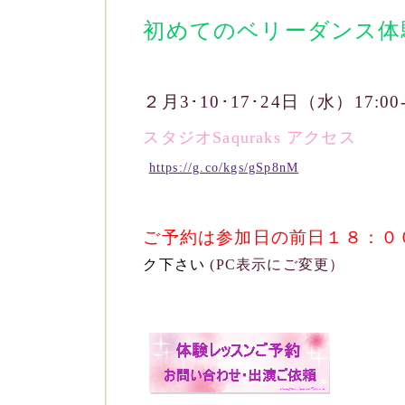
初めてのベリーダンス
体
２月3･10･17･24日（水）17:00-
スタジオSaquraks アクセス
https://g.co/kgs/gSp8nM
ご予約は参加日の前日１８：０
ク下さい
(PC表示にご変更）