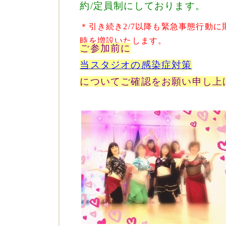
約/定員制にしております。
＊引き続き2/7以降も緊急事態行動に
時を増設いたします。
ご参加前に
当スタジオの感染症対策
について
ご確認をお願い申し上