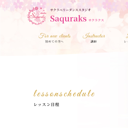
サクラベリーダンススタジオ
Saquraks
サクラクス
For new clients
Instructor
初めての方へ
講師
レ
lessonschedule
レッスン日程