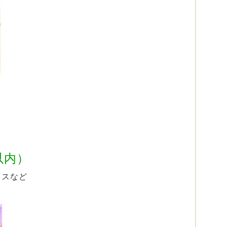
）
以内）
イスなど