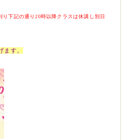
則り下記の通り20時以降クラスは休講し別日
げます。