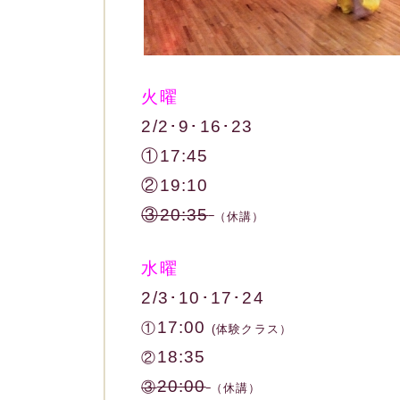
火曜
2/2･9･16･23
①17:45
②19:10
③20:35
（休講）
水曜
2/3･10･17･24
17:00
①
(体験クラス）
18:35
②
20:00
③
（休講）