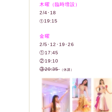
木曜（臨時増設）
2/4･18
19:15
①
金曜
2/5･12･19･26
①17:45
②19:10
③20:35
（休講）