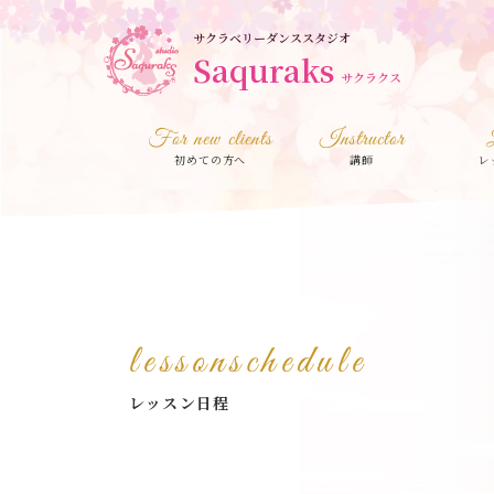
サクラベリーダンススタジオ
Saquraks
サクラクス
For new clients
Instructor
初めての方へ
講師
レ
lessonschedule
レッスン日程