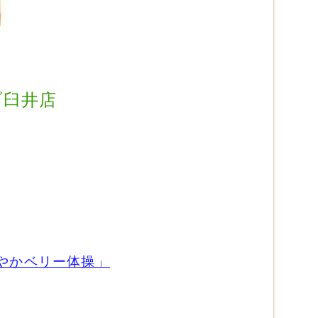
ブ臼井店
やかベリー体操」