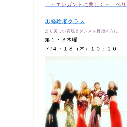
「～エレガントに美しく～ ベリ
①
経験者クラス
より美しい表現とダンスを目指す方に
第１・３木曜
７/４・１８（木）１０：１０