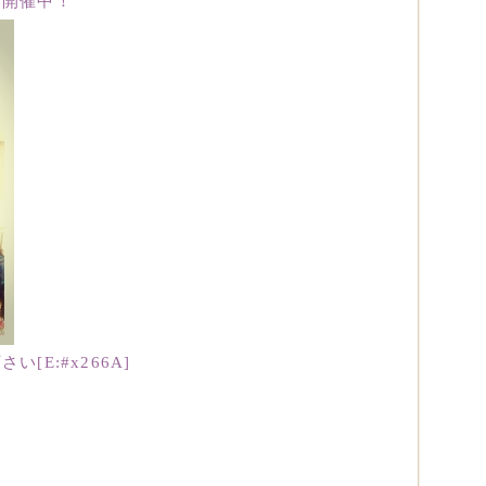
を開催中！
E:#x266A]