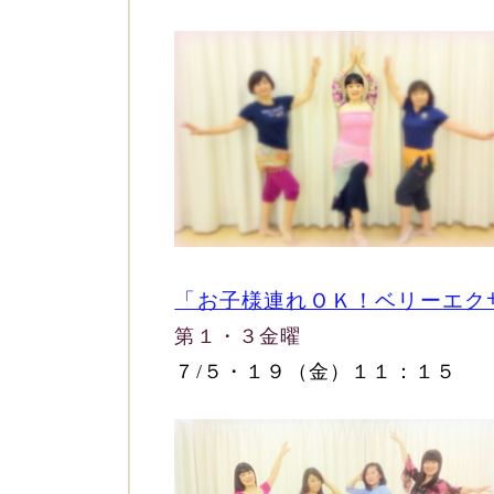
「お子様連れＯＫ！ベリーエク
第１・３金曜
７/５・１９（金）１１：
１５