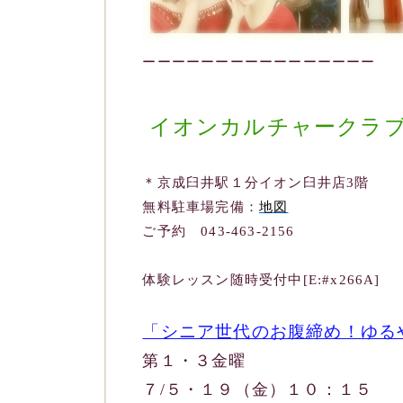
ーーーーーーーーーーーーーーーー
イオンカルチャークラ
＊京成臼井駅１分イオン臼井店3階
無料駐車場完備：
地図
ご予約 043-463-2156
体験レッスン随時受付中[E:#x266A]
「シニア世代のお腹締め！ゆる
第１・３金曜
７/５・１９（金）１０：
１５