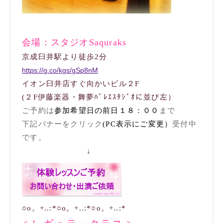
会場：スタジオSaquraks
京成臼井駅より徒歩2分
https://g.co/kgs/gSp8nM
イオン臼井店すぐ向かいビル２F
(２F伊藤楽器・舞夢ﾊﾞﾚｴｽﾀｼﾞｵに並び左）
ご予約は
参加希望日の前日１８：００
まで
下記バナーをクリック
(PC表示にご変更）
受付中
です。
↓
○o。+..:*○o。+..:*○o。+..:*