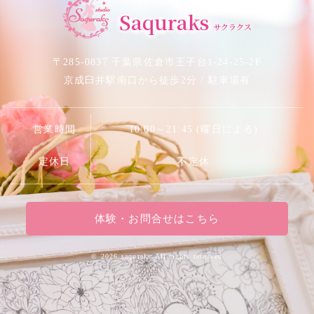
サクラベリーダンススタジオ
Saquraks
サクラクス
〒285-0837 千葉県佐倉市王子台1-24-25-2F
京成臼井駅南口から徒歩2分 / 駐車場有
営業時間
10:00～21:45 (曜日による)
定休日
不定休
体験・お問合せはこちら
©
2026 saquraks.All rights reserved