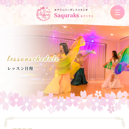
サクラベリーダンススタジオ
Saquraks
サクラクス
lessonschedule
レッスン日程