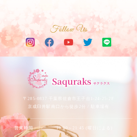
Follow Us
サクラベリーダンススタジオ
Saquraks
サクラクス
〒285-0837 千葉県佐倉市王子台1-24-25-2F
京成臼井駅南口から徒歩2分 / 駐車場有
営業時間
10:00～21:45 (曜日による)