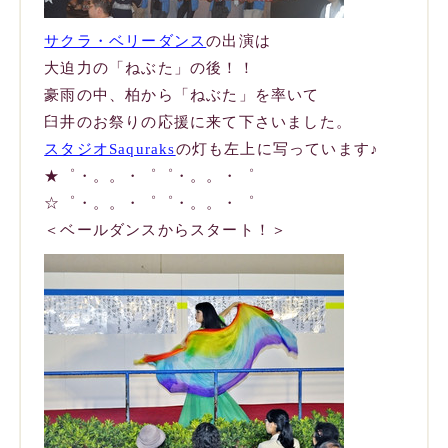
サクラ・ベリーダンス
の出演は
大迫力の「ねぶた」の後！！
豪雨の中、柏から「ねぶた」を率いて
臼井のお祭りの応援に来て下さいました。
スタジオSaquraks
の灯も左上に写っています♪
★゜・。。・゜゜・。。・゜
☆゜・。。・゜゜・。。・゜
＜ベールダンスからスタート！＞