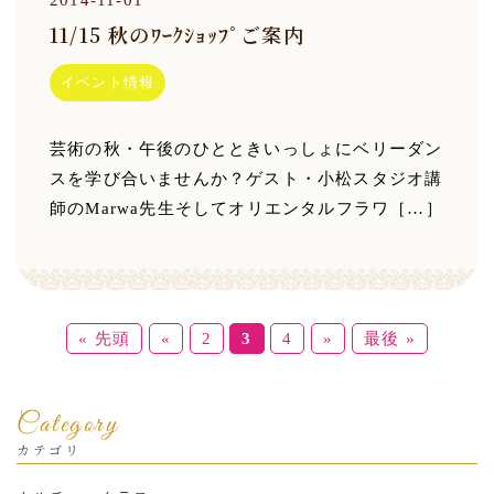
2014-11-01
11/15 秋のﾜｰｸｼｮｯﾌﾟご案内
イベント情報
芸術の秋・午後のひとときいっしょにベリーダン
スを学び合いませんか？ゲスト・小松スタジオ講
師のMarwa先生そしてオリエンタルフラワ［…］
« 先頭
«
2
3
4
»
最後 »
Category
カテゴリ