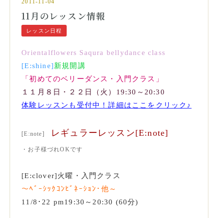
2011-11-04
11月のレッスン情報
レッスン日程
Orientalflowers Saqura bellydance class
[E:shine]
新規開講
「初めてのベリーダンス・入門クラス」
１１月８日・２２日（火）19:30～20:30
体験レッスンも受付中！詳細はここをクリック♪
レギュラーレッスン[E:note]
[E:note]
・お子様づれOKです
[E:clover]火曜・入門クラス
～ﾍﾞｰｼｯｸｺﾝﾋﾞﾈｰｼｮﾝ･他～
11/8･22 pm19:30～20:30 (60分)