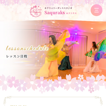
サクラベリーダンススタジオ
Saquraks
サクラクス
lessonschedule
レッスン日程