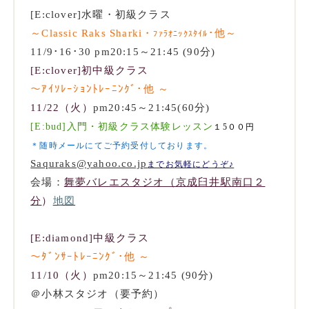
[E:clover]水曜・初級クラス
～Classic Raks Sharki・
･
他
～
ﾌｧﾗｵﾆｯｸｽﾀｲﾙ
11/9･16･30 pm20:15～21:45 (90分)
[E:clover]
初中級クラス
～ｱｲｿﾚｰｼｮﾝﾄﾚｰﾆﾝｸﾞ･他
～
11/22（火）
pm20:45～21:45(60分)
[E:bud]入門・初級クラス体験レッスン
１5００円
＊随時メールにてご予約受付しております。
Saquraks@yahoo.co.jp
までお気軽にどうぞ♪
会場：
舞夢バレエスタジオ（京成臼井駅南口２
分
）
地図
[E:diamond]中級クラス
～ﾀﾞﾝｻｰﾄﾚｰﾆﾝｸﾞ･他
～
11/10（火）
pm20:15～21:45 (90分)
＠小林スタジオ（要予約）