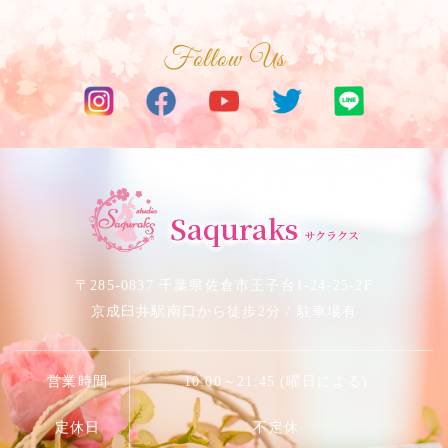
Follow Us
サクラベリーダンススタジオ
Saquraks
サクラクス
〒285-0837 千葉県佐倉市王子台1-24-25-2F
京成臼井駅南口から徒歩2分 / 駐車場有
営業時間
10:00～21:45 (曜日による)
定休日
不定休