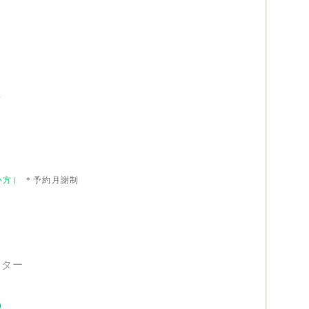
制
付
み
い方）
＊予約月謝制
スター
）