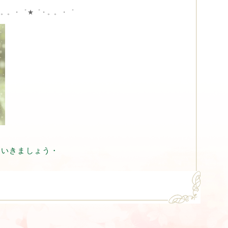
・。。・゜★゜・。。・゜
ていきましょう・