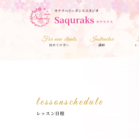
サクラベリーダンススタジオ
Saquraks
サクラクス
For new clients
Instructor
初めての方へ
講師
レ
lessonschedule
レッスン日程