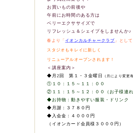
お買いもの前後や
午前にお時間のある方は
ベリーエクササイズで
リフレッシュ＆シェイプをしませんか♪
春より「
イオンカルチャークラブ
」として
スタジオもキレイに新しく
リニューアルオープンされます！
＜講座案内＞
◆月2回 第１・３金曜日
（月により変更
①１０：１５～１１：００
②１１：１５～１２：００（お子様連れ
◆お持物：動きやすい服装・ドリンク
◆月謝：３７８０円
◆入会金：４０００円
（イオンカード会員様３０００円）