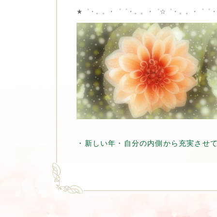
★゜・。。・゜゜・。。・゜☆゜・。。・゜゜
・新しい年・自分の内側から充実させ