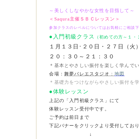
～美しくしなやかな女性を目指して～
＜Saqura主催ＳＢＣレッスン＞
参加クラスのレベルについてはお気軽にご相談
●入門初級クラス
（初めての方～１・
１月１３
日･２０日・２７日（火
２０：３０～２１：３０
＊基本とやさしい振付を楽しく学んで
会場：
舞夢バレエスタジオ
：
地図
＊基礎力をつけながらやさしい振付を
●体験レッスン
上記の「入門初級クラス」にて
体験レッスン受付中です。
ご予約は前日まで
下記バナーをクリックより受付してお
↓