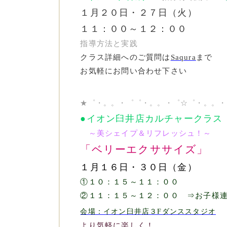
１月２０日・２７日
（火）
１１：００～１２：００
指導方法と実践
クラス詳細へのご質問は
Saqura
まで
お気軽に
お問い合わせ下さい
★゜・。。・゜゜・。。・゜☆゜・。。・
●イオン臼井店カルチャークラス
～美シェイプ＆リフレッシュ！～
「ベリーエクササイズ」
１月１６日・３０日（金）
①１０：１５～１１：００
②１１：１５～１２：００ ⇒お子様連
会場：イオン臼井店３Fダンススタジオ
より気軽に楽しく！