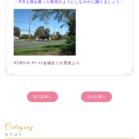
・9
月も澄み渡った秋空のようにしなやかに踊りましょう・
NJ州ﾗｯｶｰｻｲｰｽﾄ会場近くの景色より
前の記事へ
次の記事へ
Category
カテゴリ