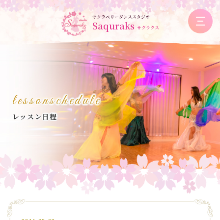
サクラベリーダンススタジオ
Saquraks
サクラクス
lessonschedule
レッスン日程