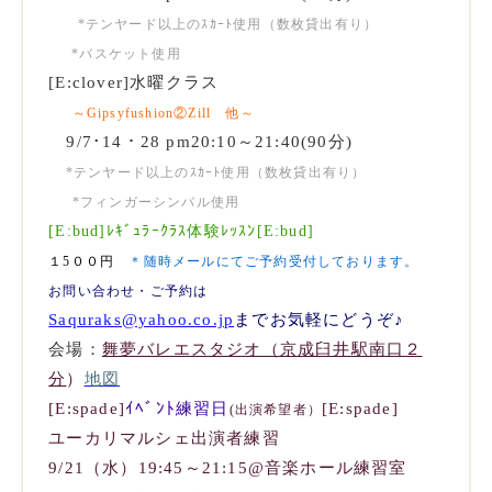
*テンヤード以上のｽｶｰﾄ使用（数枚貸出有り）
*バスケット使用
[E:clover]水曜クラス
～Gipsyfushion②Zill 他
～
9/7･14・28
pm20:10～21:40(90分)
*テンヤード以上のｽｶｰﾄ使用（数枚貸出有り）
*フィンガーシンバル使用
[E:bud]ﾚｷﾞｭﾗｰｸﾗｽ体験ﾚｯｽﾝ[E:bud]
１5００円
＊随時メールにてご予約受付しております。
お
問い合わせ・ご予約は
Saquraks@yahoo.co.jp
までお気軽にどうぞ♪
会場：
舞夢バレエスタジオ（京成臼井駅南口２
分
）
地図
[E:spade]
ｲﾍﾞﾝﾄ練習日
[E:spade]
(出演希望者）
ユーカリマルシェ出演者練習
9/21（水）19:45～21:15@音楽ホール練習室