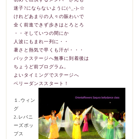
迷子?にならないように(^_-)-☆
けれどあまりの人々の賑わいで
全く前進できず歩きはとろとろ
・・そしていつの間にか
人波にもまれ一列に・・
暑さと熱気で早くも汗が・・・
バックステージへ無事に到着後は
ちょうど前プログラム。
よいタイミングでステージへ
ベリーダンススタート！
１.ウィン
グ
2.レバニ
ーズポッ
プス