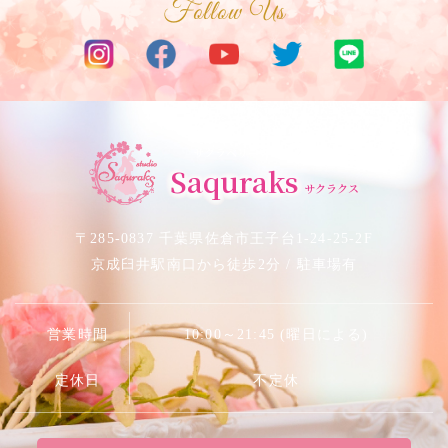
Follow Us
サクラベリーダンススタジオ
Saquraks
サクラクス
〒285-0837 千葉県佐倉市王子台1-24-25-2F
京成臼井駅南口から徒歩2分 / 駐車場有
営業時間
10:00～21:45 (曜日による)
定休日
不定休