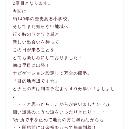
2度目となります。
今回は
約140年の歴史ある小学校。
そしてまだ知らない地域へ
行く時のワクワク感と
新しい出会いを待って
この日が来ることを
とても楽しみにしておりました！
朝は早目に出発！
ナビゲーション設定して万全の態勢。
「目的地周辺です☆」
とナビの声は到着予定より４０分早い！よしよし
♪
・・・と思ったらここからが迷いました(^_^;)
細い迷路のような道をいったりきたり・・・
3か所で車を止めて地元の方に尋ねながらも
・・開始前には余裕をもって無事到着!!