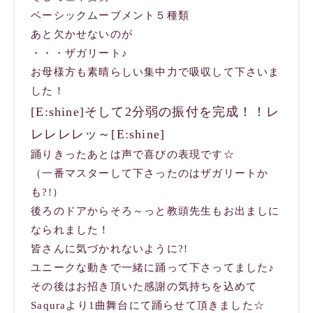
ベーシックムーブメント５種類
あと欠かせないのが
・・・
ザガリート♪
お母様方も素晴らしい集中力で吸収して下さいま
した！
[E:shine]そして2分弱の振付を完成！！レ
レレレレッ～[E:shine]
踊りきったあとは声で喜びの表現です☆
（一番マスターして下さったのはザガリートか
も?!）
後ろのドアからそろ～っと教頭先生もお出ましに
なられました！
皆さんに気づかれないように?!
ユニークな動きで一緒に踊って下さってました♪
その後はお招き頂いた感謝の気持ちを込めて
Saquraより1曲舞台にて踊らせて頂きました☆