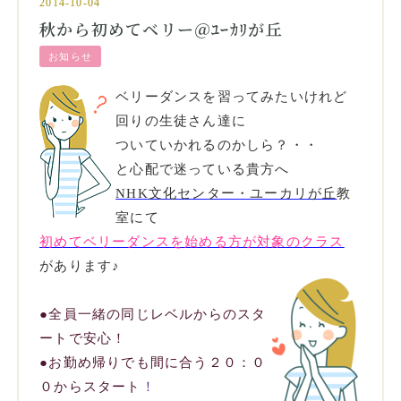
2014-10-04
秋から初めてベリー＠ﾕｰｶﾘが丘
お知らせ
ベリーダンスを習ってみたいけれど
回りの生徒さん達に
ついていかれるのかしら？・・
と心配で迷っている貴方へ
NHK文化センター・ユーカリが丘
教
室
にて
初めてベリーダンスを始める方が対象のクラス
があります♪
●全員一緒の同じレベルからのスタ
ートで安心！
●お勤め帰りでも間に合う２０：０
０からスタート
！