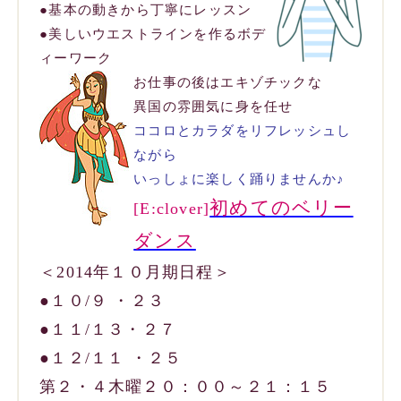
●
基本の動きから丁寧にレッスン
●
美しいウエストラインを作るボデ
ィーワーク
お仕事の後はエキゾチックな
異国の雰囲気に身を任せ
ココロとカラダをリフレッシュし
ながら
いっしょに楽しく踊りませんか♪
初めてのベリー
[E:clover]
ダンス
＜2014年１０月期日程＞
●１０/９ ・２３
●１１/１３・２７
●１２/１１ ・２５
第２・４木曜２０：００～２１：１５