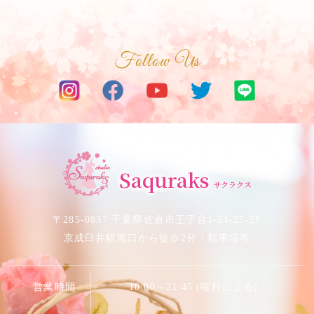
Follow Us
サクラベリーダンススタジオ
Saquraks
サクラクス
〒285-0837 千葉県佐倉市王子台1-24-25-2F
京成臼井駅南口から徒歩2分 / 駐車場有
営業時間
10:00～21:45 (曜日による)