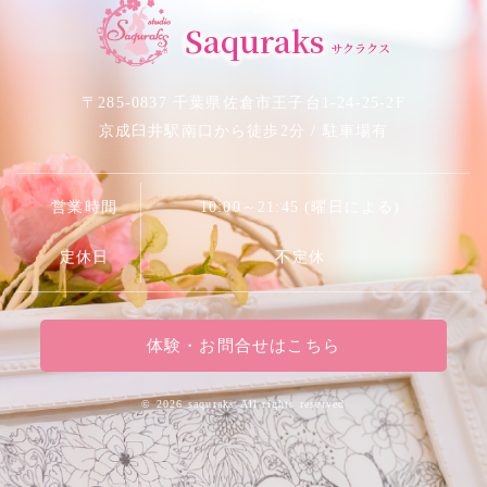
サクラベリーダンススタジオ
Saquraks
サクラクス
〒285-0837 千葉県佐倉市王子台1-24-25-2F
京成臼井駅南口から徒歩2分 / 駐車場有
営業時間
10:00～21:45 (曜日による)
定休日
不定休
体験・お問合せはこちら
©
2026 saquraks.All rights reserved