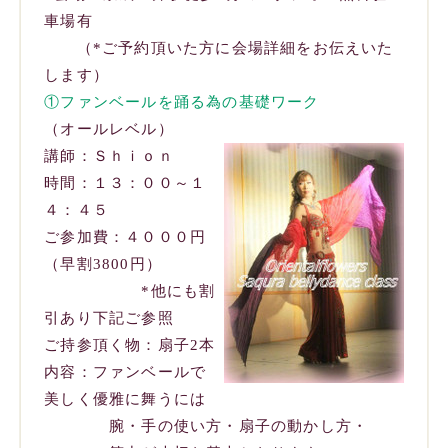
車場有
（*ご予約頂いた方に会場詳細をお伝えいた
します）
①ファンベールを踊る為の基礎ワーク
（オールレベル）
講師：Ｓｈｉｏｎ
時間：１３：００～１
４：４５
ご参加費：４０００円
（早割3800円）
*他にも割
引あり下記ご参照
ご持参頂く物：扇子2本
内容：ファンベールで
美しく優雅に舞うには
腕・手の使い方・扇子の動かし方・