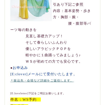
引あり下記ご参照
内容：基本姿勢・歩き
方・胸部・腕・
腰・腹部等パ
ーツ毎の動きを
見直し基礎力アップ！
そして春らしいふんわり
優しいアラビックＰＯＰを
軽やかに１曲踊ってみましょう♪
ＷＳが初めての方でも安心です。
●
お申込み
[E:clover]メールにて受付いたします
。
＊振込先・会場など詳細をご返信します。
[E:loveletter]下記をご明記お願いします。
件名：
WS
予約