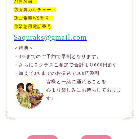
①お名前
②所属カルチャー
③ご希望
WS
番号
④緊急用電話番号
Saquraks@gmail.com
＜特典＞
・3/5までのご予約で早割となります。
・さらに２クラスご参加で合計より600円割引
・加えて3/6までのお振込で300円割引
皆様と一緒に踊れることを
心より楽しみにお待ちしておりま
す♪