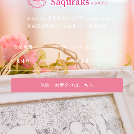
Saquraks
サクラクス
〒285-0837 千葉県佐倉市王子台1-24-25-2F
京成臼井駅南口から徒歩2分 / 駐車場有
営業時間
10:00～21:45 (曜日による)
定休日
不定休
体験・お問合せはこちら
©
2026 saquraks.All rights reserved