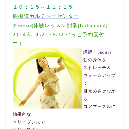
１０：１５～１１：１５
四街道カルチャーセンター
体験レッスン開催[E:diamond]
[E:diamond]
201４年 ４/27・5/12・26 ご予約受付
中！
講師：Saqura
朝の身体を
ストレッチ＆
ウォームアップ
で
目覚めさせなが
ら
コアマッスルに
効果的な
ベリーダンスで