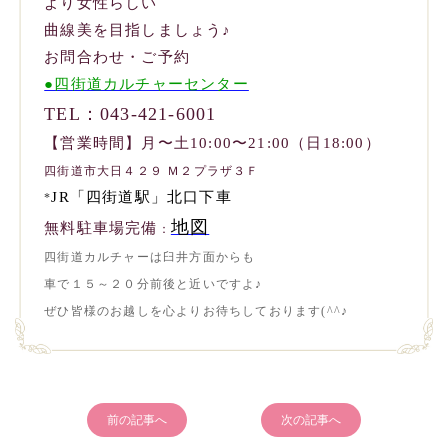
より女性らしい
曲線美を目指しましょう♪
お問合わせ・ご予約
●四街道カルチャーセンター
TEL：043-421-6001
【営業時間】月〜土10:00〜21:00（日18:00）
四街道市大日４２９ Ｍ２プラザ３Ｆ
JR「四街道駅」北口下車
*
地図
無料駐車場完備
：
四街道カルチャーは臼井方面からも
車で１５～２０分前後と近いですよ♪
ぜひ皆様のお越しを心よりお待ちしております(^^♪
前の記事へ
次の記事へ