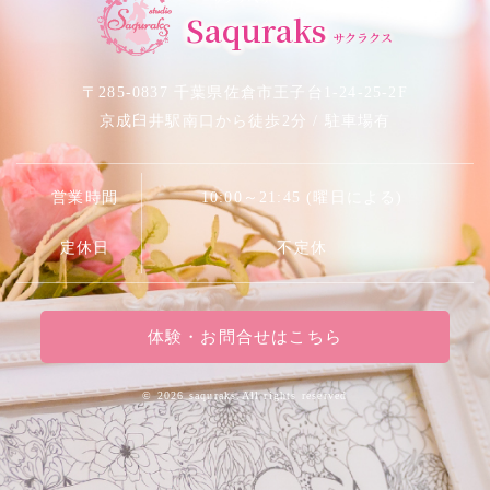
Saquraks
サクラクス
〒285-0837 千葉県佐倉市王子台1-24-25-2F
京成臼井駅南口から徒歩2分 / 駐車場有
営業時間
10:00～21:45 (曜日による)
定休日
不定休
体験・お問合せはこちら
©
2026 saquraks.All rights reserved