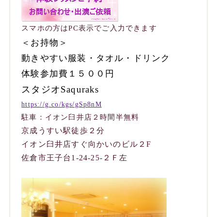
スマホの方はPC表示でご入力できます
＜お持物＞
動きやすい服装・タオル・ドリンク
体験参加費１５００円
スタジオSaquraks
https://g.co/kgs/gSp8nM
駐車：イオン臼井店２時間半無料
京成うすい駅徒歩２分
イオン臼井店すぐ向かいのビル２F
佐倉市王子台1-24-25-２Ｆ左