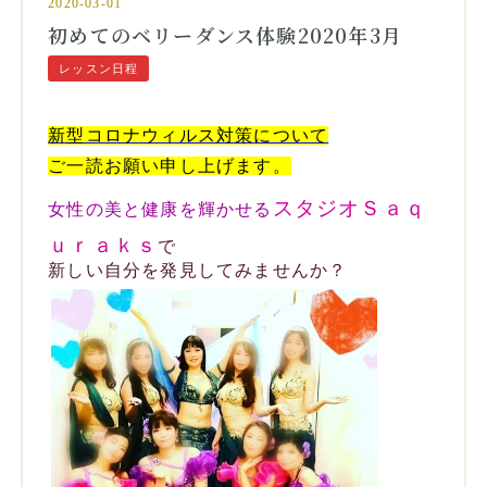
2020-03-01
初めてのベリーダンス体験2020年3月
レッスン日程
新型コロナウィルス対策について
ご一読お願い申し上げます。
スタジオ
Ｓａｑ
女性の美と健康を
輝かせる
ｕｒａｋｓ
で
新しい自分を発見してみませんか？