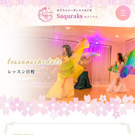
サクラベリーダンススタジオ
Saquraks
サクラクス
lessonschedule
レッスン日程