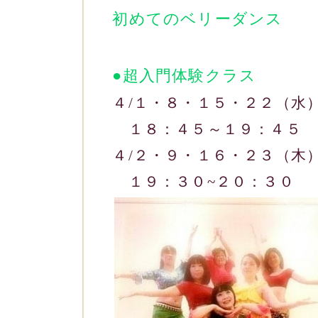
初めてのベリーダンス
●超入門体験クラス
４/１・８・１５・２２（水
１８：４５～１９：４５
４/２・９・１６・２３（木
１９：３０~２０：３０