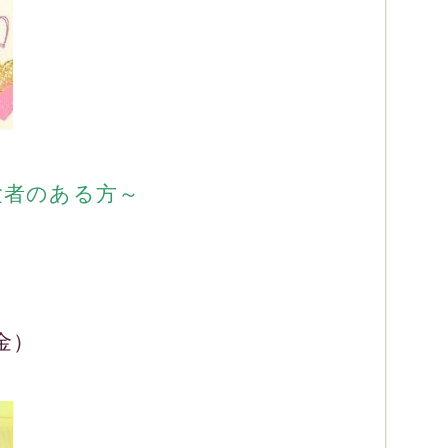
験者のある方～
）
金）