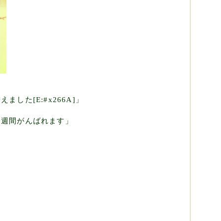
した[E:#x266A]」
一週間がんばれます」