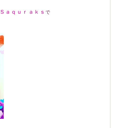
Ｓａｑｕｒａｋｓ
で