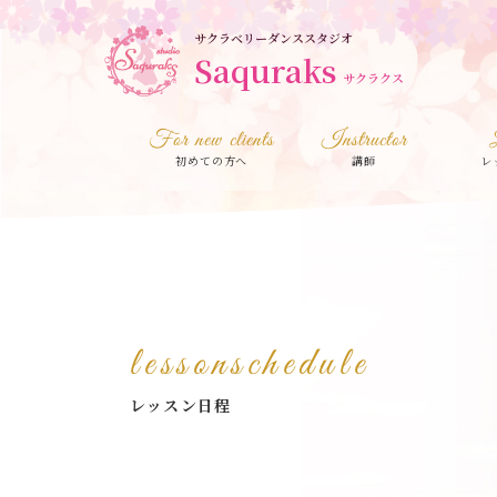
サクラベリーダンススタジオ
Saquraks
サクラクス
For new clients
Instructor
初めての方へ
講師
レ
lessonschedule
レッスン日程