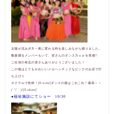
太陽が沈み夕方～夜に変わる時を楽しみながら踊りました。
数曲踊るメンバーもいて、
皆さんのダンス力ｕｐを実感!!
ご出演の有志の皆さんありがとうございました！
この後はとてもかわいいメルヘンチックなピンクのお店で打
ち上げ☆
カクテルで乾杯！[E:wine]ダンスの後はこれこれ！最高～ヽ
(´▽｀)/[E:shine]
●福祉施設にてショー 10/30