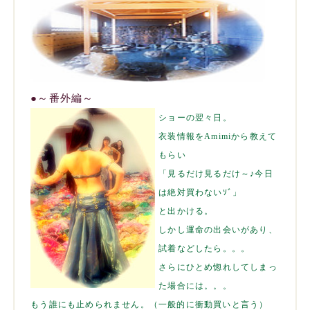
●
～番外編～
ショーの翌々日。
衣装情報をAmimiから教えて
もらい
「見るだけ見るだけ～♪今日
は絶対買わないｿﾞ」
と出かける。
しかし運命の出会いがあり、
試着などしたら。。。
さらにひとめ惚れしてしまっ
た場合には。。。
もう誰にも止められません。（一般的に衝動買いと言う）