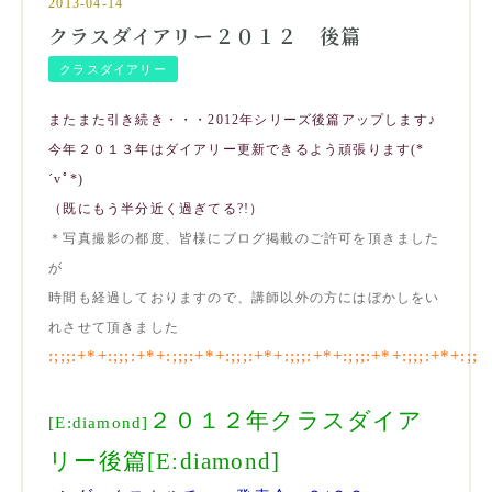
2013-04-14
クラスダイアリー２０１２ 後篇
クラスダイアリー
またまた引き続き・・・
2012年シリーズ後篇アップします♪
今年２０１３年はダイアリー更新できるよう頑張ります(*
´vﾟ*)ゞ
（既にもう半分近く過ぎてる?!）
＊写真撮影の都度、皆様にブログ掲載のご許可を頂きました
が
時間も経過しておりますので、講師以外の方にはぼかしをい
れさせて頂きました
:;;;:+*+:;;;:+*+:;;;:+*+:;;;:+*+:;;;:+*+:;;;:+*+:;;;:+*+:;;;
２０１２年クラスダイア
[E:diamond]
リー後篇[E:diamond]