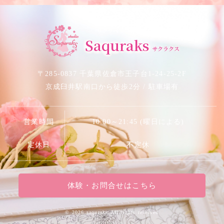
サクラベリーダンススタジオ
Saquraks
サクラクス
〒285-0837 千葉県佐倉市王子台1-24-25-2F
京成臼井駅南口から徒歩2分 / 駐車場有
営業時間
10:00～21:45 (曜日による)
定休日
不定休
体験・お問合せはこちら
©
2026 saquraks.All rights reserved