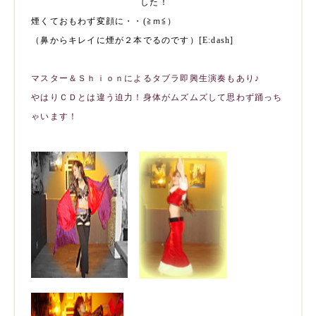
した！
煙くておもわず変顔に・・(≧ｍ≦）
（鼻からキレイに煙が２本でるのです）
[E:dash]
マスター＆Ｓｈｉｏｎによるタブラ即興生演奏もあり♪
やはりＣＤとは違う迫力！身体がムズムズして思わず踊っち
ゃいます！