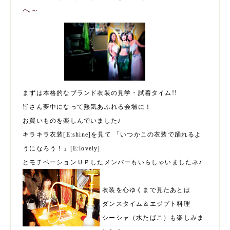
へ～
まずは本格的なブランド衣装の見学・試着タイム!!
皆さん夢中になって熱気あふれる会場に！
お買いものを楽しんでいました♪
キラキラ衣装[E:shine]を見て 「いつかこの衣装で踊れるよ
うになろう！」[E:lovely]
とモチベーションＵＰしたメンバーもいらしゃいましたネ♪
衣装を心ゆくまで見たあとは
ダンスタイム＆エジプト料理
シーシャ（水たばこ）も楽しみま