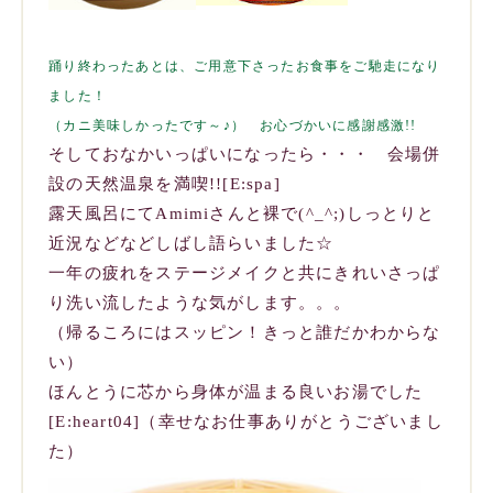
踊り終わったあとは、ご用意下さったお食事をご馳走になり
ました！
（カニ美味しかったです～♪） お心づかいに感謝感激!!
そしておなかいっぱいになったら・・・ 会場併
設の天然温泉を満喫!![E:spa]
露天風呂にてAmimiさんと裸で(^_^;)しっとりと
近況などなどしばし語らいました☆
一年の疲れをステージメイクと共にきれいさっぱ
り洗い流したような気がします。。。
（帰るころにはスッピン！きっと誰だかわからな
い）
ほんとうに芯から身体が温まる良いお湯でした
[E:heart04]（幸せなお仕事ありがとうございまし
た）