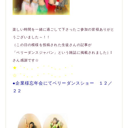
楽しい時間を一緒に過ごして下さった
ご参加の皆様ありがと
うございました～！！
（この日の模様を投稿された生徒さんの記事が
「ベリーダンスジャパン」という雑誌に掲載されました）I
さん感謝です☆
★゜・。。・゜゜・。。・゜
☆゜・。。・゜゜・。。・゜
●企業様忘年会にてベリーダンスショー １２／
２２