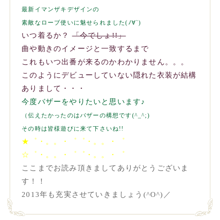
最新イマンザキデザインの
素敵なローブ使いに魅せられました(ﾉ∀`)
いつ着るか？
「今でしょ!!」
曲や動きのイメージと一致するまで
これもいつ出番が来るのかわかりません。。。
このようにデビューしていない隠れた衣装が結構
ありまして・・・
今度バザーをやりたいと思います♪
（伝えたかったのはバザーの構想です(^_^;)
その時は皆様遊びに来て下さいね!!
★゜・。。・゜゜・。。・゜
☆゜・。。・゜゜・。。・゜
ここまでお読み頂きましてありがとうございま
す！！
2013年も充実させていきましょう(^O^)／