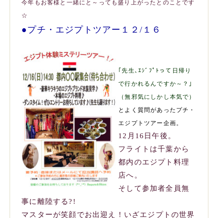
今年もお客様と一緒にと～っても盛り上がったとのことです
☆
●プチ・エジプトツアー１２/１６
｢先生､ｴｼﾞﾌﾟﾄって日帰り
で行かれるんですか～？｣
（無邪気にしかし本気で）
とよく質問があったプチ・
エジプトツアー企画。
12月16日午後。
フライトは千葉から
都内のエジプト料理
店へ。
そして参加者全員無
事に離陸する?!
マスターが笑顔でお出迎え
！いざエジプトの世界