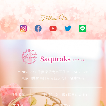
Follow Us
サクラベリーダンススタジオ
Saquraks
サクラクス
〒285-0837 千葉県佐倉市王子台1-24-25-2F
京成臼井駅南口から徒歩2分 / 駐車場有
営業時間
10:00～21:45 (曜日による)
定休日
不定休